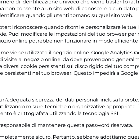
ero di identificazione univoco che viene trasferito (attr
 ma non consente a un sito web di conoscere alcun dato pe
identificare quando gli utenti tornano su quel sito web.
poterti riconoscere quando ritorni e personalizzare le tu
e. Puoi modificare le impostazioni del tuo browser per no
gozio online potrebbe non funzionare in modo efficiente se
me viene utilizzato il negozio online. Google Analytics 
 visite al negozio online, da dove provengono generalmen
ce diversi cookie persistenti sul disco rigido del tuo co
e persistenti nel tuo browser. Questo impedirà a Google An
un'adeguata sicurezza dei dati personali, inclusa la prote
utilizzando misure tecniche o organizzative appropriate. 
mento è crittografata utilizzando la tecnologia SSL.
 responsabile di mantenere questa password riservata.
ompletamente sicuro. Pertanto, sebbene adottiamo queste