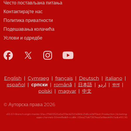
Често постављана питања
Контактирајте нас
Политика приватности
Подешавања колачића
Услови и одредбе
English
|
Cymraeg
|
français
|
Deutsch
|
italiano
|
español
|
српски
|
română
|
日本語
|
اردو
|
বাংলা
|
polski
|
magyar
|
中文
© Ауторска права 2026
v55.0.1+Branch.origin-master.Sha.c174613525a5a311bcb23214060c21d5ce2b70ad | Production | ticketing-
apps-channels-55444fbdb9-ccd8k | 03ea27d473674aa0a9bed491c1adce10 |
XS